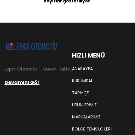
kayıtlar gösteriliyor.
HIZLI MENÜ
ANASAYFA
Lepar Otomotiv – Güven, Kalite ve İstikrarın Adresi Lepar Otomotiv, Türkiye’nin otomotiv yedek parça sektöründe köklü bir geçmişe sahip, yenilikçi ve öncü firmalarından biridir. 1966 yılında Hüsnü Leblebici tarafından Tokat’ta mütevazı bir girişim olarak kurulan firmamız, ilk etapta Ford kamyonları, Ford Otosan minibüsleri ve Anadol marka araçların ünite ve yedek parçalarının satışını gerçekleştirerek sektöre adım atmıştır.
KURUMSAL
Devamını Gör
TARIHÇE
ÜRÜNLERİMİZ
MARKALARIMIZ
BÖLGE TEMSILCILERI