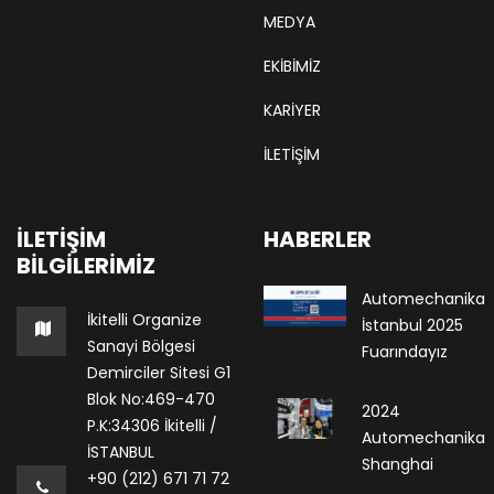
MEDYA
EKIBIMIZ
KARIYER
İLETİŞİM
İLETIŞIM
HABERLER
BILGILERIMIZ
Automechanika
İkitelli Organize
İstanbul 2025
Sanayi Bölgesi
Fuarındayız
Demirciler Sitesi G1
Blok No:469-470
2024
P.K:34306 İkitelli /
Automechanika
İSTANBUL
Shanghai
+90 (212) 671 71 72