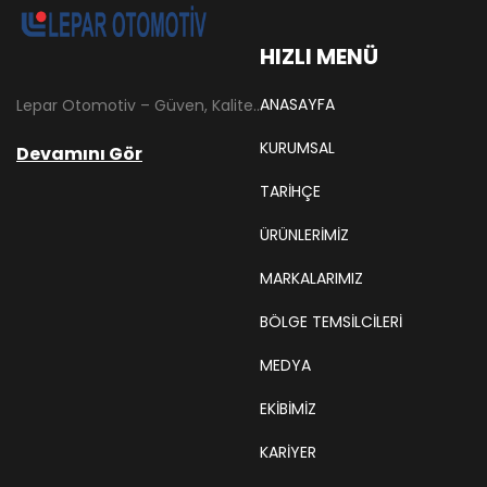
HIZLI MENÜ
ANASAYFA
Lepar Otomotiv – Güven, Kalite ve İstikrarın Adresi Lepar Otomotiv, Türkiye’nin otomotiv yedek parça sektöründe köklü bir geçmişe sahip, yenilikçi ve öncü firmalarından biridir. 1966 yılında Hüsnü Leblebici tarafından Tokat’ta mütevazı bir girişim olarak kurulan firmamız, ilk etapta Ford kamyonları, Ford Otosan minibüsleri ve Anadol marka araçların ünite ve yedek parçalarının satışını gerçekleştirerek sektöre adım atmıştır.
KURUMSAL
Devamını Gör
TARIHÇE
ÜRÜNLERİMİZ
MARKALARIMIZ
BÖLGE TEMSILCILERI
MEDYA
EKIBIMIZ
KARIYER