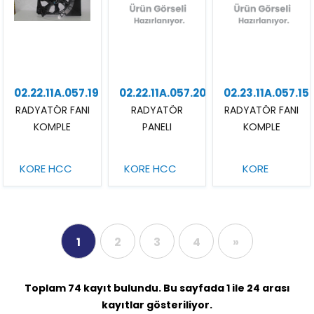
02.22.11A.057.19
02.22.11A.057.20
02.23.11A.057.15
RADYATÖR FANI
RADYATÖR
RADYATÖR FANI
KOMPLE
PANELI
KOMPLE
KORE HCC
KORE HCC
KORE
1
2
3
4
»
Toplam 74 kayıt bulundu. Bu sayfada 1 ile 24 arası
kayıtlar gösteriliyor.