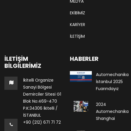
MEDYA
EKIBIMIZ
KARIYER
İLETİŞİM
İLETIŞIM
HABERLER
BILGILERIMIZ
Automechanika
İkitelli Organize
İstanbul 2025
Sanayi Bölgesi
Fuarındayız
Demirciler Sitesi G1
Blok No:469-470
2024
P.K:34306 İkitelli /
Automechanika
İSTANBUL
Shanghai
+90 (212) 671 71 72