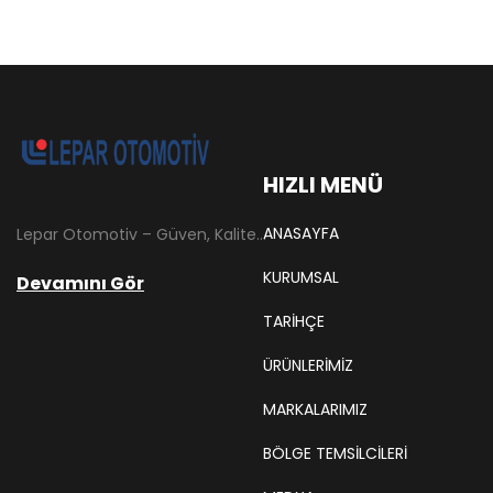
HIZLI MENÜ
ANASAYFA
Lepar Otomotiv – Güven, Kalite ve İstikrarın Adresi Lepar Otomotiv, Türkiye’nin otomotiv yedek parça sektöründe köklü bir geçmişe sahip, yenilikçi ve öncü firmalarından biridir. 1966 yılında Hüsnü Leblebici tarafından Tokat’ta mütevazı bir girişim olarak kurulan firmamız, ilk etapta Ford kamyonları, Ford Otosan minibüsleri ve Anadol marka araçların ünite ve yedek parçalarının satışını gerçekleştirerek sektöre adım atmıştır.
KURUMSAL
Devamını Gör
TARIHÇE
ÜRÜNLERİMİZ
MARKALARIMIZ
BÖLGE TEMSILCILERI