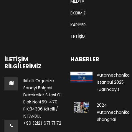
MEDYA
EKIBIMIZ
KARIYER
İLETİŞİM
İLETIŞIM
HABERLER
BILGILERIMIZ
Automechanika
İkitelli Organize
İstanbul 2025
Sanayi Bölgesi
Fuarındayız
Demirciler Sitesi G1
Blok No:469-470
2024
P.K:34306 İkitelli /
Automechanika
İSTANBUL
Shanghai
+90 (212) 671 71 72