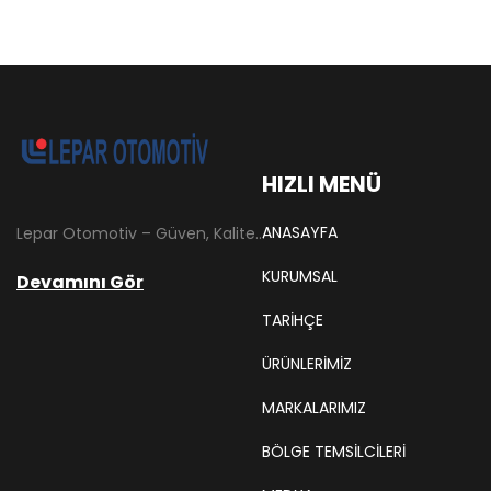
HIZLI MENÜ
ANASAYFA
Lepar Otomotiv – Güven, Kalite ve İstikrarın Adresi Lepar Otomotiv, Türkiye’nin otomotiv yedek parça sektöründe köklü bir geçmişe sahip, yenilikçi ve öncü firmalarından biridir. 1966 yılında Hüsnü Leblebici tarafından Tokat’ta mütevazı bir girişim olarak kurulan firmamız, ilk etapta Ford kamyonları, Ford Otosan minibüsleri ve Anadol marka araçların ünite ve yedek parçalarının satışını gerçekleştirerek sektöre adım atmıştır.
KURUMSAL
Devamını Gör
TARIHÇE
ÜRÜNLERİMİZ
MARKALARIMIZ
BÖLGE TEMSILCILERI