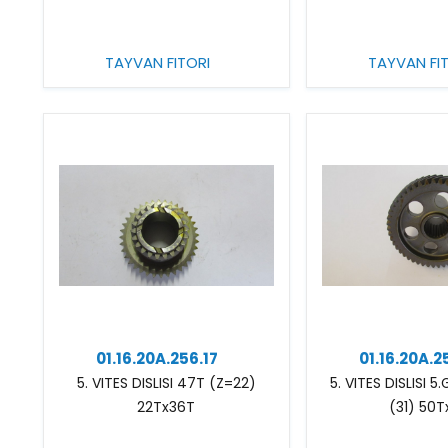
TAYVAN FITORI
TAYVAN FI
01.16.20A.256.17
01.16.20A.2
5. VITES DISLISI 47T (Z=22)
5. VITES DISLISI 
22Tx36T
(31) 50T