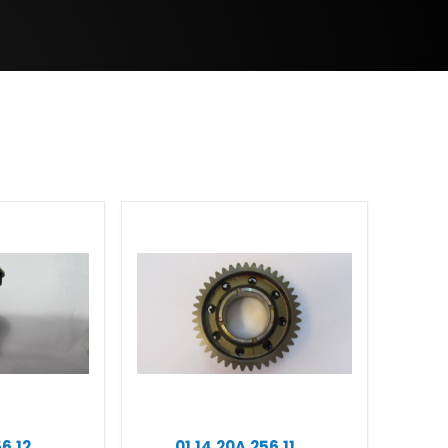
56.12
01.14.20A.256.11