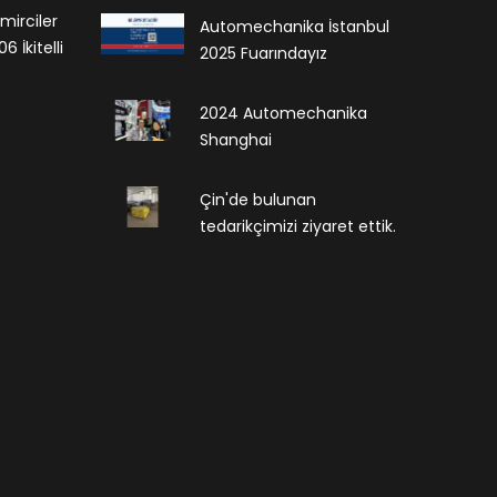
mirciler
Automechanika İstanbul
 İkitelli
2025 Fuarındayız
2024 Automechanika
Shanghai
Çin'de bulunan
tedarikçimizi ziyaret ettik.