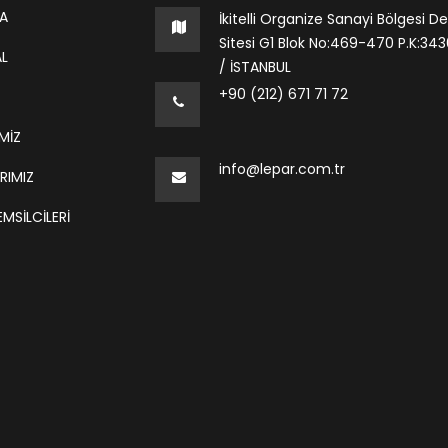
A
İkitelli Organize Sanayi Bölgesi De
Sitesi G1 Blok No:469-470 P.K:34306
L
/ İSTANBUL
+90 (212) 671 71 72
MİZ
info@lepar.com.tr
RIMIZ
MSILCILERI