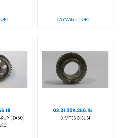
TORI
TAYVAN FITORI
56.18
03.31.20A.256.15
5.GRUP (Z=50)
3. VITES DISLISI
x20