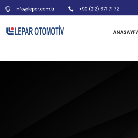
info@lepar.com.tr
+90 (212) 671 71 72
ANASAYF