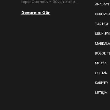
Lepar Otomotiv – Güven, Kalite ve İstikrarın Adresi Lepar Otomotiv, Türkiye’nin otomotiv yedek parça sektöründe köklü bir geçmişe sahip, yenilikçi ve öncü firmalarından biridir. 1966 yılında Hüsnü Leblebici tarafından Tokat’ta mütevazı bir girişim olarak kurulan firmamız, ilk etapta Ford kamyonları, Ford Otosan minibüsleri ve Anadol marka araçların ünite ve yedek parçalarının satışını gerçekleştirerek sektöre adım atmıştır.
ANASAYF
Devamını Gör
KURUMSA
TARIHÇE
ÜRÜNLERİ
MARKALA
BÖLGE TE
MEDYA
EKIBIMIZ
KARIYER
İLETİŞİM