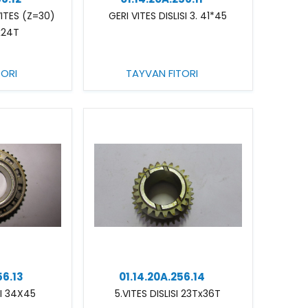
VITES (Z=30)
GERI VITES DISLISI 3. 41*45
x24T
TORI
TAYVAN FITORI
56.13
01.14.20A.256.14
SI 34X45
5.VITES DISLISI 23Tx36T