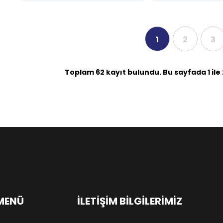
1
2
3
Toplam 62 kayıt bulundu. Bu sayfada 1 ile 2
 MENÜ
İLETIŞIM BILGILERIMIZ