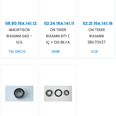
08.80.15A.141.12
02.24.15A.141.11
02.21.15A.141.16
AMORTISÖR
ÖN TEKER
ÖN TEKER
RULMANI SAG -
RULMAN KITI (
RULMANI
SOL
IÇ + DIS BILYA
38X70X37
KEÇE )
TM GROS
GMB
VOE