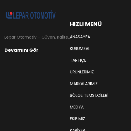
HIZLI MENÜ
ANASAYFA
Lepar Otomotiv – Güven, Kalite ve İstikrarın Adresi Lepar Otomotiv, Türkiye’nin otomotiv yedek parça sektöründe köklü bir geçmişe sahip, yenilikçi ve öncü firmalarından biridir. 1966 yılında Hüsnü Leblebici tarafından Tokat’ta mütevazı bir girişim olarak kurulan firmamız, ilk etapta Ford kamyonları, Ford Otosan minibüsleri ve Anadol marka araçların ünite ve yedek parçalarının satışını gerçekleştirerek sektöre adım atmıştır.
KURUMSAL
Devamını Gör
TARIHÇE
ÜRÜNLERİMİZ
MARKALARIMIZ
BÖLGE TEMSILCILERI
MEDYA
EKIBIMIZ
KARIYER