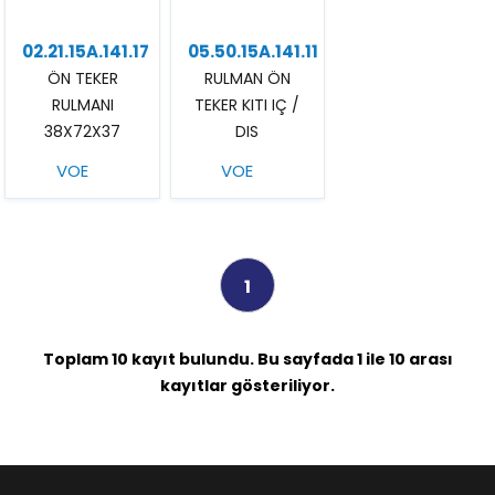
02.21.15A.141.17
05.50.15A.141.11
ÖN TEKER
RULMAN ÖN
RULMANI
TEKER KITI IÇ /
38X72X37
DIS
VOE
VOE
1
Toplam 10 kayıt bulundu. Bu sayfada 1 ile 10 arası
kayıtlar gösteriliyor.