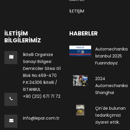
İLETİŞİM
İLETIŞIM
HABERLER
BILGILERIMIZ
Automechanika
İkitelli Organize
İstanbul 2025
Sanayi Bölgesi
Fuarındayız
Demirciler Sitesi G1
Blok No:469-470
2024
P.K:34306 İkitelli /
Automechanika
İSTANBUL
Shanghai
+90 (212) 671 71 72
Çin'de bulunan
tedarikçimizi
info@lepar.com.tr
ziyaret ettik.