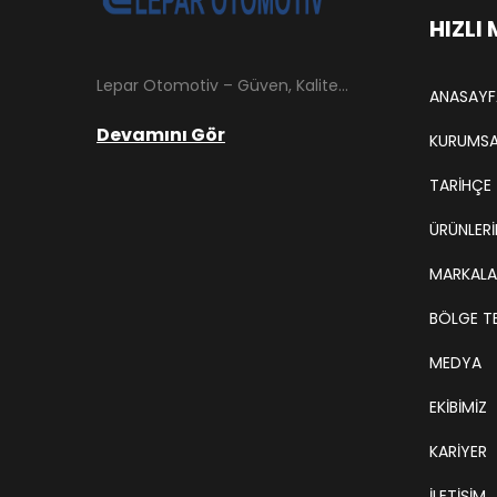
HIZLI
Lepar Otomotiv – Güven, Kalite ve İstikrarın Adresi Lepar Otomotiv, Türkiye’nin otomotiv yedek parça sektöründe köklü bir geçmişe sahip, yenilikçi ve öncü firmalarından biridir. 1966 yılında Hüsnü Leblebici tarafından Tokat’ta mütevazı bir girişim olarak kurulan firmamız, ilk etapta Ford kamyonları, Ford Otosan minibüsleri ve Anadol marka araçların ünite ve yedek parçalarının satışını gerçekleştirerek sektöre adım atmıştır.
ANASAYF
Devamını Gör
KURUMSA
TARIHÇE
ÜRÜNLERİ
MARKALA
BÖLGE TE
MEDYA
EKIBIMIZ
KARIYER
İLETİŞİM