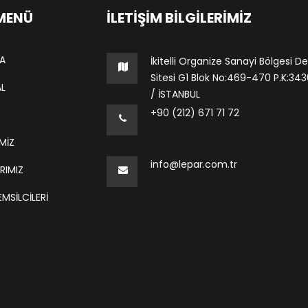
 MENÜ
İLETIŞIM BILGILERIMIZ
A
İkitelli Organize Sanayi Bölgesi De
Sitesi G1 Blok No:469-470 P.K:34306
L
/ İSTANBUL
+90 (212) 671 71 72
MİZ
info@lepar.com.tr
RIMIZ
MSILCILERI