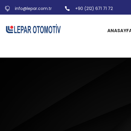
info@lepar.com.tr
+90 (212) 671 71 72
ANASAYF