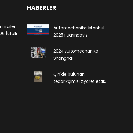
HABERLER
mirciler
Automechanika İstanbul
 İkitelli
2025 Fuarındayız
2024 Automechanika
Shanghai
Çin'de bulunan
tedarikçimizi ziyaret ettik.