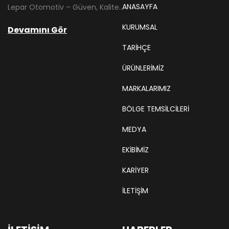
ANASAYFA
Lepar Otomotiv – Güven, Kalite ve İstikrarın Adresi Lepar Otomotiv, Türkiye’nin otomotiv yedek parça sektöründe köklü bir geçmişe sahip, yenilikçi ve öncü firmalarından biridir. 1966 yılında Hüsnü Leblebici tarafından Tokat’ta mütevazı bir girişim olarak kurulan firmamız, ilk etapta Ford kamyonları, Ford Otosan minibüsleri ve Anadol marka araçların ünite ve yedek parçalarının satışını gerçekleştirerek sektöre adım atmıştır.
KURUMSAL
Devamını Gör
TARIHÇE
ÜRÜNLERİMİZ
MARKALARIMIZ
BÖLGE TEMSILCILERI
MEDYA
EKIBIMIZ
KARIYER
İLETİŞİM