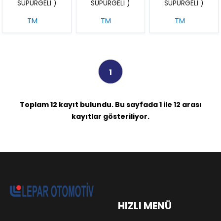
SÜPÜRGELI )
SÜPÜRGELI )
SÜPÜRGELI )
TM
TM
TM
1
Toplam 12 kayıt bulundu. Bu sayfada 1 ile 12 arası
kayıtlar gösteriliyor.
HIZLI MENÜ