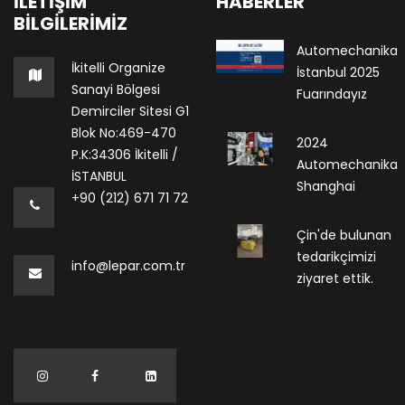
İLETIŞIM
HABERLER
BILGILERIMIZ
Automechanika
İkitelli Organize
İstanbul 2025
Sanayi Bölgesi
Fuarındayız
Demirciler Sitesi G1
Blok No:469-470
2024
P.K:34306 İkitelli /
Automechanika
İSTANBUL
Shanghai
+90 (212) 671 71 72
Çin'de bulunan
tedarikçimizi
info@lepar.com.tr
ziyaret ettik.