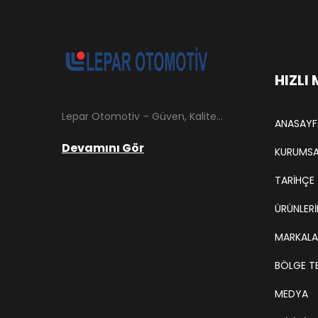
HIZLI
Lepar Otomotiv – Güven, Kalite ve İstikrarın Adresi Lepar Otomotiv, Türkiye’nin otomotiv yedek parça sektöründe köklü bir geçmişe sahip, yenilikçi ve öncü firmalarından biridir. 1966 yılında Hüsnü Leblebici tarafından Tokat’ta mütevazı bir girişim olarak kurulan firmamız, ilk etapta Ford kamyonları, Ford Otosan minibüsleri ve Anadol marka araçların ünite ve yedek parçalarının satışını gerçekleştirerek sektöre adım atmıştır.
ANASAYF
Devamını Gör
KURUMSA
TARIHÇE
ÜRÜNLERİ
MARKALA
BÖLGE TE
MEDYA