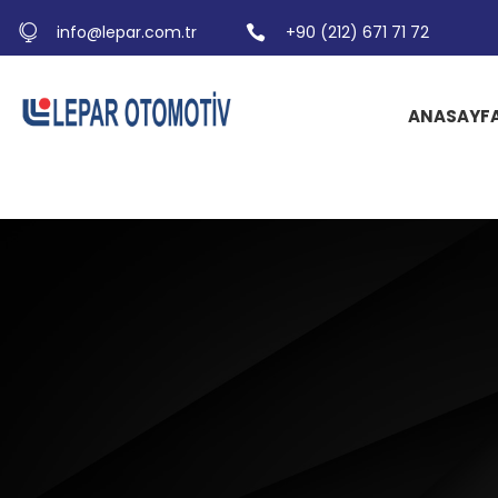
info@lepar.com.tr
+90 (212) 671 71 72
ANASAYF