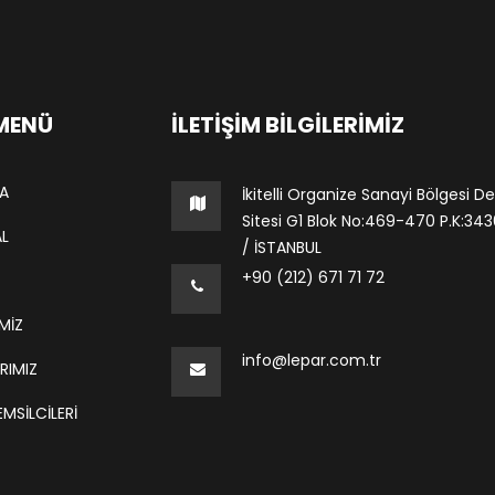
 MENÜ
İLETIŞIM BILGILERIMIZ
A
İkitelli Organize Sanayi Bölgesi De
Sitesi G1 Blok No:469-470 P.K:34306
L
/ İSTANBUL
+90 (212) 671 71 72
MİZ
info@lepar.com.tr
RIMIZ
MSILCILERI