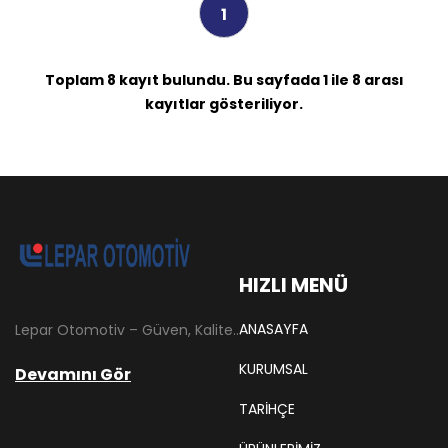
1
Toplam 8 kayıt bulundu. Bu sayfada 1 ile 8 arası
kayıtlar gösteriliyor.
HIZLI MENÜ
ANASAYFA
Lepar Otomotiv – Güven, Kalite ve İstikrarın Adresi Lepar Otomotiv, Türkiye’nin otomotiv yedek parça sektöründe köklü bir geçmişe sahip, yenilikçi ve öncü firmalarından biridir. 1966 yılında Hüsnü Leblebici tarafından Tokat’ta mütevazı bir girişim olarak kurulan firmamız, ilk etapta Ford kamyonları, Ford Otosan minibüsleri ve Anadol marka araçların ünite ve yedek parçalarının satışını gerçekleştirerek sektöre adım atmıştır.
KURUMSAL
Devamını Gör
TARIHÇE