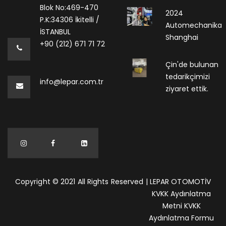
Blok No:469-470
2024
P.K:34306 İkitelli /
Automechanika
İSTANBUL
Shanghai
+90 (212) 671 71 72
Çin'de bulunan
tedarikçimizi
info@lepar.com.tr
ziyaret ettik.
Copyright © 2021 All Rights Reserved | LEPAR OTOMOTİV
KVKK Aydınlatma
Metni
KVKK
Aydınlatma Formu