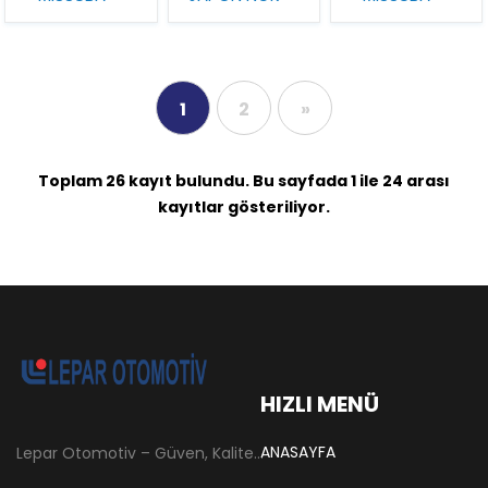
1
2
»
Toplam 26 kayıt bulundu. Bu sayfada 1 ile 24 arası
kayıtlar gösteriliyor.
HIZLI MENÜ
ANASAYFA
Lepar Otomotiv – Güven, Kalite ve İstikrarın Adresi Lepar Otomotiv, Türkiye’nin otomotiv yedek parça sektöründe köklü bir geçmişe sahip, yenilikçi ve öncü firmalarından biridir. 1966 yılında Hüsnü Leblebici tarafından Tokat’ta mütevazı bir girişim olarak kurulan firmamız, ilk etapta Ford kamyonları, Ford Otosan minibüsleri ve Anadol marka araçların ünite ve yedek parçalarının satışını gerçekleştirerek sektöre adım atmıştır.