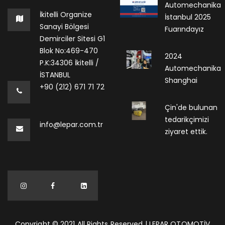
Automechanika
İkitelli Organize
İstanbul 2025
Sanayi Bölgesi
Fuarındayız
Demirciler Sitesi G1
Blok No:469-470
2024
P.K:34306 İkitelli /
Automechanika
İSTANBUL
Shanghai
+90 (212) 671 71 72
Çin'de bulunan
tedarikçimizi
info@lepar.com.tr
ziyaret ettik.
Copyright © 2021 All Rights Reserved | LEPAR OTOMOTİV