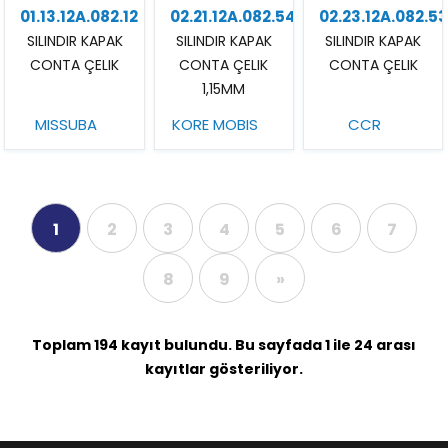
01.13.12A.082.12
02.21.12A.082.54
02.23.12A.082.5
SILINDIR KAPAK
SILINDIR KAPAK
SILINDIR KAPAK
CONTA ÇELIK
CONTA ÇELIK
CONTA ÇELIK
1,15MM
MISSUBA
KORE MOBIS
CCR
1
2
3
4
5
6
7
8
9
»
Toplam 194 kayıt bulundu. Bu sayfada 1 ile 24 arası
kayıtlar gösteriliyor.