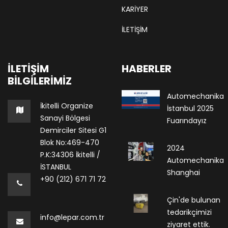
KARIYER
İLETİŞİM
İLETIŞIM
HABERLER
BILGILERIMIZ
Automechanika
İkitelli Organize
İstanbul 2025
Sanayi Bölgesi
Fuarındayız
Demirciler Sitesi G1
Blok No:469-470
2024
P.K:34306 İkitelli /
Automechanika
İSTANBUL
Shanghai
+90 (212) 671 71 72
Çin'de bulunan
tedarikçimizi
info@lepar.com.tr
ziyaret ettik.