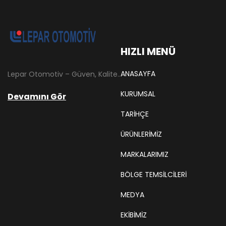
HIZLI MENÜ
ANASAYFA
Lepar Otomotiv – Güven, Kalite ve İstikrarın Adresi Lepar Otomotiv, Türkiye’nin otomotiv yedek parça sektöründe köklü bir geçmişe sahip, yenilikçi ve öncü firmalarından biridir. 1966 yılında Hüsnü Leblebici tarafından Tokat’ta mütevazı bir girişim olarak kurulan firmamız, ilk etapta Ford kamyonları, Ford Otosan minibüsleri ve Anadol marka araçların ünite ve yedek parçalarının satışını gerçekleştirerek sektöre adım atmıştır.
KURUMSAL
Devamını Gör
TARIHÇE
ÜRÜNLERİMİZ
MARKALARIMIZ
BÖLGE TEMSILCILERI
MEDYA
EKIBIMIZ