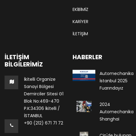
EKIBIMIZ
KARIYER
İLETİŞİM
İLETIŞIM
HABERLER
BILGILERIMIZ
Automechanika
İkitelli Organize
İstanbul 2025
Sanayi Bölgesi
Fuarındayız
Demirciler Sitesi G1
Blok No:469-470
2024
P.K:34306 İkitelli /
Automechanika
İSTANBUL
Shanghai
+90 (212) 671 71 72
Çin'de bulunan