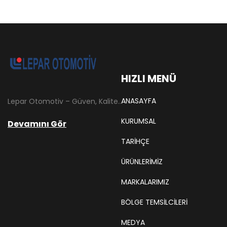
HIZLI MENÜ
ANASAYFA
Lepar Otomotiv – Güven, Kalite ve İstikrarın Adresi Lepar Otomotiv, Türkiye’nin otomotiv yedek parça sektöründe köklü bir geçmişe sahip, yenilikçi ve öncü firmalarından biridir. 1966 yılında Hüsnü Leblebici tarafından Tokat’ta mütevazı bir girişim olarak kurulan firmamız, ilk etapta Ford kamyonları, Ford Otosan minibüsleri ve Anadol marka araçların ünite ve yedek parçalarının satışını gerçekleştirerek sektöre adım atmıştır.
KURUMSAL
Devamını Gör
TARIHÇE
ÜRÜNLERİMİZ
MARKALARIMIZ
BÖLGE TEMSILCILERI
MEDYA