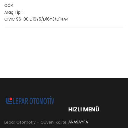
CCR
Araç Tipi :
CIVIC 96-00 D16Y5/D16Y3/D14A4
HIZLI MENÜ
ANASAYFA
Lepar Otomotiv – Güven, Kalite ve İstikrarın Adresi Lepar Otomotiv, Türkiye’nin otomotiv yedek parça sektöründe köklü bir geçmişe sahip, yenilikçi ve öncü firmalarından biridir. 1966 yılında Hüsnü Leblebici tarafından Tokat’ta mütevazı bir girişim olarak kurulan firmamız, ilk etapta Ford kamyonları, Ford Otosan minibüsleri ve Anadol marka araçların ünite ve yedek parçalarının satışını gerçekleştirerek sektöre adım atmıştır.