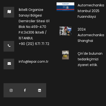
Automechanika
İkitelli Organize
İstanbul 2025
Sanayi Bölgesi
Fuarındayız
Demirciler Sitesi G1
Blok No:469-470
2024
P.K:34306 İkitelli /
Automechanika
İSTANBUL
Shanghai
+90 (212) 671 71 72
Çin'de bulunan
tedarikçimizi
info@lepar.com.tr
ziyaret ettik.