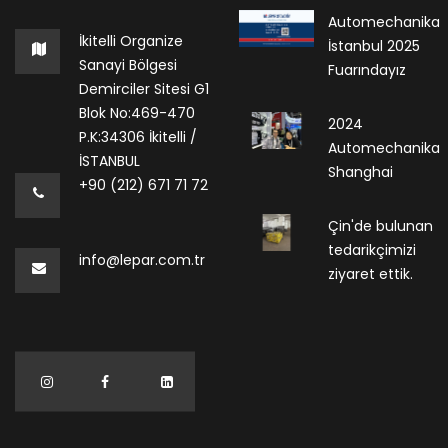
Automechanika
İkitelli Organize
İstanbul 2025
Sanayi Bölgesi
Fuarındayız
Demirciler Sitesi G1
Blok No:469-470
2024
P.K:34306 İkitelli /
Automechanika
İSTANBUL
Shanghai
+90 (212) 671 71 72
Çin'de bulunan
tedarikçimizi
info@lepar.com.tr
ziyaret ettik.