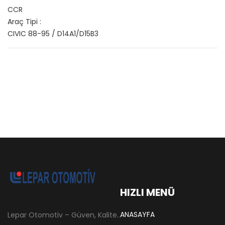
CCR
Araç Tipi :
CIVIC 88-95 / D14A1/D15B3
HIZLI MENÜ
ANASAYFA
Lepar Otomotiv – Güven, Kalite ve İstikrarın Adresi Lepar Otomotiv, Türkiye’nin otomotiv yedek parça sektöründe köklü bir geçmişe sahip, yenilikçi ve öncü firmalarından biridir. 1966 yılında Hüsnü Leblebici tarafından Tokat’ta mütevazı bir girişim olarak kurulan firmamız, ilk etapta Ford kamyonları, Ford Otosan minibüsleri ve Anadol marka araçların ünite ve yedek parçalarının satışını gerçekleştirerek sektöre adım atmıştır.