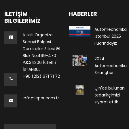
İLETIŞIM
HABERLER
BILGILERIMIZ
Automechanika
İkitelli Organize
İstanbul 2025
Sanayi Bölgesi
Fuarındayız
Demirciler Sitesi G1
Blok No:469-470
2024
P.K:34306 İkitelli /
Automechanika
İSTANBUL
Shanghai
+90 (212) 671 71 72
Çin'de bulunan
tedarikçimizi
info@lepar.com.tr
ziyaret ettik.