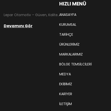
HIZLI MENÜ
ANASAYFA
Lepar Otomotiv – Güven, Kalite ve İstikrarın Adresi Lepar Otomotiv, Türkiye’nin otomotiv yedek parça sektöründe köklü bir geçmişe sahip, yenilikçi ve öncü firmalarından biridir. 1966 yılında Hüsnü Leblebici tarafından Tokat’ta mütevazı bir girişim olarak kurulan firmamız, ilk etapta Ford kamyonları, Ford Otosan minibüsleri ve Anadol marka araçların ünite ve yedek parçalarının satışını gerçekleştirerek sektöre adım atmıştır.
KURUMSAL
Devamını Gör
TARIHÇE
ÜRÜNLERİMİZ
MARKALARIMIZ
BÖLGE TEMSILCILERI
MEDYA
EKIBIMIZ
KARIYER
İLETİŞİM