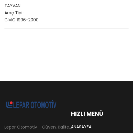
TAYVAN
Araç Tipi :
CIVIC 1996-2000
HIZLI MENÜ
ANASAYFA
Lepar Otomotiv – Güven, Kalite ve İstikrarın Adresi Lepar Otomotiv, Türkiye’nin otomotiv yedek parça sektöründe köklü bir geçmişe sahip, yenilikçi ve öncü firmalarından biridir. 1966 yılında Hüsnü Leblebici tarafından Tokat’ta mütevazı bir girişim olarak kurulan firmamız, ilk etapta Ford kamyonları, Ford Otosan minibüsleri ve Anadol marka araçların ünite ve yedek parçalarının satışını gerçekleştirerek sektöre adım atmıştır.