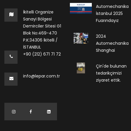
Automechanika
İkitelli Organize
İstanbul 2025
Sanayi Bölgesi
Fuarındayız
Demirciler Sitesi G1
Blok No:469-470
2024
P.K:34306 İkitelli /
Automechanika
İSTANBUL
Shanghai
+90 (212) 671 71 72
Çin'de bulunan
tedarikçimizi
info@lepar.com.tr
ziyaret ettik.