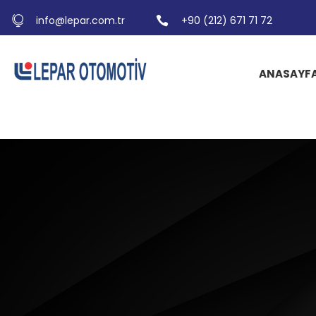
info@lepar.com.tr
+90 (212) 671 71 72
ANASAYF