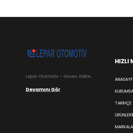
HIZLI
Lepar Otomotiv – Güven, Kalite ve İstikrarın Adresi Lepar Otomotiv, Türkiye’nin otomotiv yedek parça sektöründe köklü bir geçmişe sahip, yenilikçi ve öncü firmalarından biridir. 1966 yılında Hüsnü Leblebici tarafından Tokat’ta mütevazı bir girişim olarak kurulan firmamız, ilk etapta Ford kamyonları, Ford Otosan minibüsleri ve Anadol marka araçların ünite ve yedek parçalarının satışını gerçekleştirerek sektöre adım atmıştır.
ANASAYF
Devamını Gör
KURUMSA
TARIHÇE
ÜRÜNLERİ
MARKALA