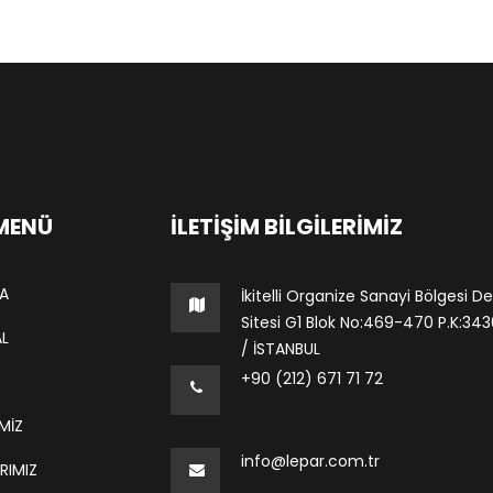
 MENÜ
İLETIŞIM BILGILERIMIZ
A
İkitelli Organize Sanayi Bölgesi De
Sitesi G1 Blok No:469-470 P.K:34306
L
/ İSTANBUL
+90 (212) 671 71 72
MİZ
info@lepar.com.tr
RIMIZ