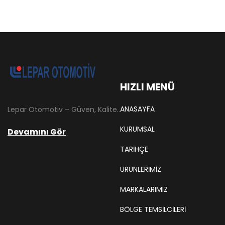
HIZLI MENÜ
ANASAYFA
Lepar Otomotiv – Güven, Kalite ve İstikrarın Adresi Lepar Otomotiv, Türkiye’nin otomotiv yedek parça sektöründe köklü bir geçmişe sahip, yenilikçi ve öncü firmalarından biridir. 1966 yılında Hüsnü Leblebici tarafından Tokat’ta mütevazı bir girişim olarak kurulan firmamız, ilk etapta Ford kamyonları, Ford Otosan minibüsleri ve Anadol marka araçların ünite ve yedek parçalarının satışını gerçekleştirerek sektöre adım atmıştır.
KURUMSAL
Devamını Gör
TARIHÇE
ÜRÜNLERİMİZ
MARKALARIMIZ
BÖLGE TEMSILCILERI