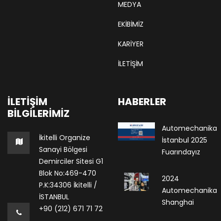
MEDYA
EKIBIMIZ
KARIYER
İLETİŞİM
İLETIŞIM
HABERLER
BILGILERIMIZ
Automechanika
İkitelli Organize
İstanbul 2025
Sanayi Bölgesi
Fuarındayız
Demirciler Sitesi G1
Blok No:469-470
2024
P.K:34306 İkitelli /
Automechanika
İSTANBUL
Shanghai
+90 (212) 671 71 72