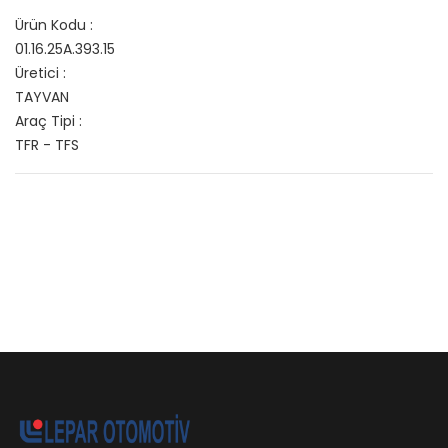
Ürün Kodu :
01.16.25A.393.15
Üretici :
TAYVAN
Araç Tipi :
TFR - TFS