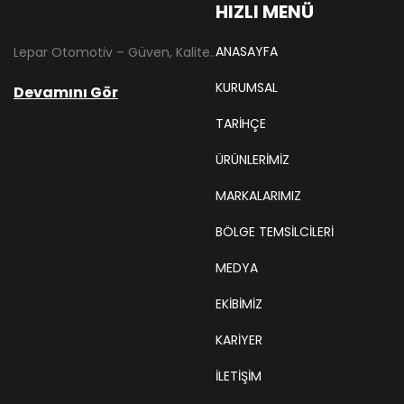
HIZLI MENÜ
ANASAYFA
Lepar Otomotiv – Güven, Kalite ve İstikrarın Adresi Lepar Otomotiv, Türkiye’nin otomotiv yedek parça sektöründe köklü bir geçmişe sahip, yenilikçi ve öncü firmalarından biridir. 1966 yılında Hüsnü Leblebici tarafından Tokat’ta mütevazı bir girişim olarak kurulan firmamız, ilk etapta Ford kamyonları, Ford Otosan minibüsleri ve Anadol marka araçların ünite ve yedek parçalarının satışını gerçekleştirerek sektöre adım atmıştır.
KURUMSAL
Devamını Gör
TARIHÇE
ÜRÜNLERİMİZ
MARKALARIMIZ
BÖLGE TEMSILCILERI
MEDYA
EKIBIMIZ
KARIYER
İLETİŞİM