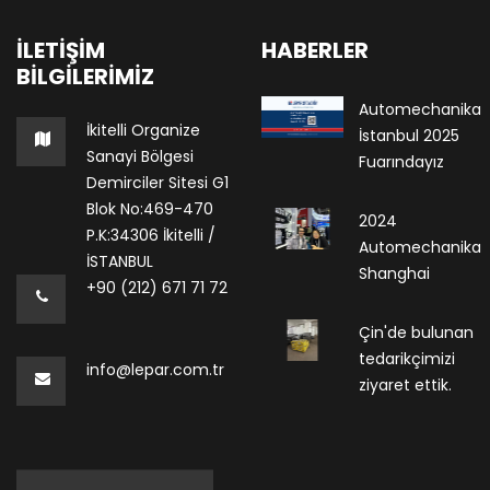
İLETIŞIM
HABERLER
BILGILERIMIZ
Automechanika
İkitelli Organize
İstanbul 2025
Sanayi Bölgesi
Fuarındayız
Demirciler Sitesi G1
Blok No:469-470
2024
P.K:34306 İkitelli /
Automechanika
İSTANBUL
Shanghai
+90 (212) 671 71 72
Çin'de bulunan
tedarikçimizi
info@lepar.com.tr
ziyaret ettik.