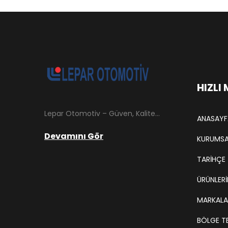
HIZLI
Lepar Otomotiv – Güven, Kalite ve İstikrarın Adresi Lepar Otomotiv, Türkiye’nin otomotiv yedek parça sektöründe köklü bir geçmişe sahip, yenilikçi ve öncü firmalarından biridir. 1966 yılında Hüsnü Leblebici tarafından Tokat’ta mütevazı bir girişim olarak kurulan firmamız, ilk etapta Ford kamyonları, Ford Otosan minibüsleri ve Anadol marka araçların ünite ve yedek parçalarının satışını gerçekleştirerek sektöre adım atmıştır.
ANASAYF
Devamını Gör
KURUMSA
TARIHÇE
ÜRÜNLERİ
MARKALA
BÖLGE TE