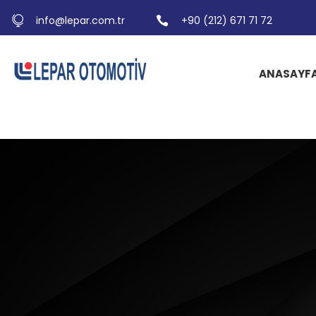
info@lepar.com.tr
+90 (212) 671 71 72
ANASAYF