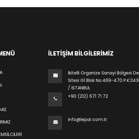
 MENÜ
İLETIŞIM BILGILERIMIZ
A
İkitelli Organize Sanayi Bölgesi De
Sitesi G1 Blok No:469-470 P.K:34306
L
/ İSTANBUL
+90 (212) 671 71 72
MİZ
info@lepar.com.tr
RIMIZ
MSILCILERI