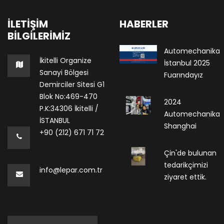
İLETIŞIM
HABERLER
BILGILERIMIZ
Automechanika
İkitelli Organize
İstanbul 2025
Sanayi Bölgesi
Fuarındayız
Demirciler Sitesi G1
Blok No:469-470
2024
P.K:34306 İkitelli /
Automechanika
İSTANBUL
Shanghai
+90 (212) 671 71 72
Çin'de bulunan
tedarikçimizi
info@lepar.com.tr
ziyaret ettik.