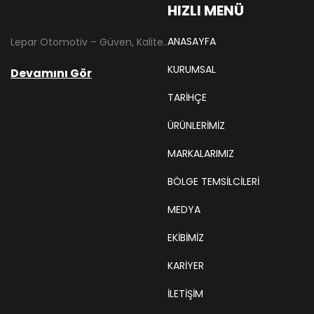
HIZLI MENÜ
ANASAYFA
Lepar Otomotiv – Güven, Kalite ve İstikrarın Adresi Lepar Otomotiv, Türkiye’nin otomotiv yedek parça sektöründe köklü bir geçmişe sahip, yenilikçi ve öncü firmalarından biridir. 1966 yılında Hüsnü Leblebici tarafından Tokat’ta mütevazı bir girişim olarak kurulan firmamız, ilk etapta Ford kamyonları, Ford Otosan minibüsleri ve Anadol marka araçların ünite ve yedek parçalarının satışını gerçekleştirerek sektöre adım atmıştır.
KURUMSAL
Devamını Gör
TARIHÇE
ÜRÜNLERİMİZ
MARKALARIMIZ
BÖLGE TEMSILCILERI
MEDYA
EKIBIMIZ
KARIYER
İLETİŞİM