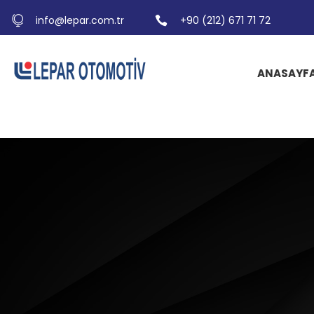
info@lepar.com.tr
+90 (212) 671 71 72
ANASAYF