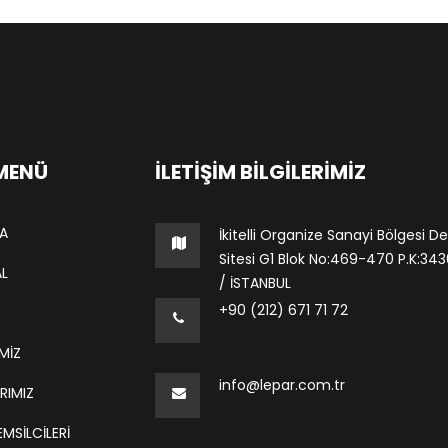
 MENÜ
İLETIŞIM BILGILERIMIZ
A
İkitelli Organize Sanayi Bölgesi De
Sitesi G1 Blok No:469-470 P.K:34306
L
/ İSTANBUL
+90 (212) 671 71 72
MİZ
info@lepar.com.tr
RIMIZ
MSILCILERI