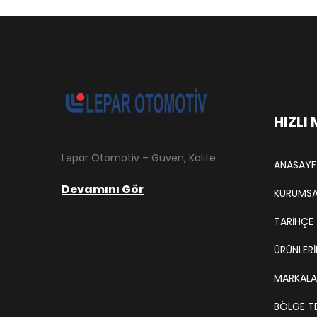
HIZLI
Lepar Otomotiv – Güven, Kalite ve İstikrarın Adresi Lepar Otomotiv, Türkiye’nin otomotiv yedek parça sektöründe köklü bir geçmişe sahip, yenilikçi ve öncü firmalarından biridir. 1966 yılında Hüsnü Leblebici tarafından Tokat’ta mütevazı bir girişim olarak kurulan firmamız, ilk etapta Ford kamyonları, Ford Otosan minibüsleri ve Anadol marka araçların ünite ve yedek parçalarının satışını gerçekleştirerek sektöre adım atmıştır.
ANASAYF
Devamını Gör
KURUMSA
TARIHÇE
ÜRÜNLERİ
MARKALA
BÖLGE TE