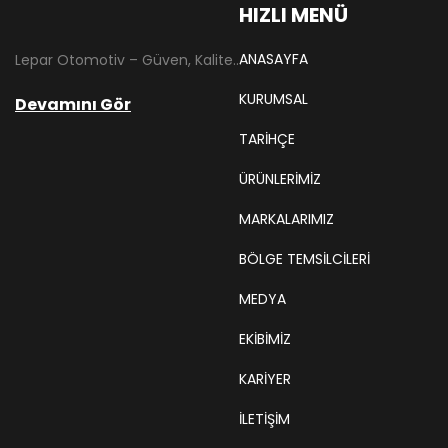
HIZLI MENÜ
ANASAYFA
Lepar Otomotiv – Güven, Kalite ve İstikrarın Adresi Lepar Otomotiv, Türkiye’nin otomotiv yedek parça sektöründe köklü bir geçmişe sahip, yenilikçi ve öncü firmalarından biridir. 1966 yılında Hüsnü Leblebici tarafından Tokat’ta mütevazı bir girişim olarak kurulan firmamız, ilk etapta Ford kamyonları, Ford Otosan minibüsleri ve Anadol marka araçların ünite ve yedek parçalarının satışını gerçekleştirerek sektöre adım atmıştır.
KURUMSAL
Devamını Gör
TARIHÇE
ÜRÜNLERİMİZ
MARKALARIMIZ
BÖLGE TEMSILCILERI
MEDYA
EKIBIMIZ
KARIYER
İLETİŞİM