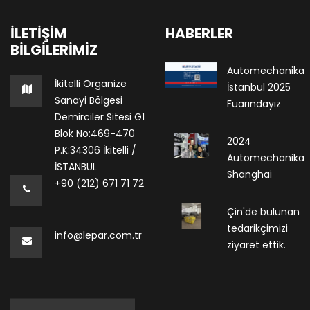
İLETIŞIM
HABERLER
BILGILERIMIZ
Automechanika
İkitelli Organize
İstanbul 2025
Sanayi Bölgesi
Fuarındayız
Demirciler Sitesi G1
Blok No:469-470
2024
P.K:34306 İkitelli /
Automechanika
İSTANBUL
Shanghai
+90 (212) 671 71 72
Çin'de bulunan
tedarikçimizi
info@lepar.com.tr
ziyaret ettik.