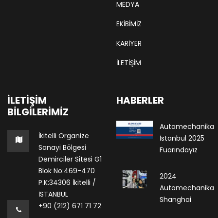
MEDYA
EKIBIMIZ
KARIYER
İLETİŞİM
İLETIŞIM
HABERLER
BILGILERIMIZ
Automechanika
İkitelli Organize
İstanbul 2025
Sanayi Bölgesi
Fuarındayız
Demirciler Sitesi G1
Blok No:469-470
2024
P.K:34306 İkitelli /
Automechanika
İSTANBUL
Shanghai
+90 (212) 671 71 72