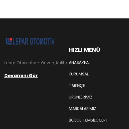
HIZLI MENÜ
ANASAYFA
Lepar Otomotiv – Güven, Kalite ve İstikrarın Adresi Lepar Otomotiv, Türkiye’nin otomotiv yedek parça sektöründe köklü bir geçmişe sahip, yenilikçi ve öncü firmalarından biridir. 1966 yılında Hüsnü Leblebici tarafından Tokat’ta mütevazı bir girişim olarak kurulan firmamız, ilk etapta Ford kamyonları, Ford Otosan minibüsleri ve Anadol marka araçların ünite ve yedek parçalarının satışını gerçekleştirerek sektöre adım atmıştır.
KURUMSAL
Devamını Gör
TARIHÇE
ÜRÜNLERİMİZ
MARKALARIMIZ
BÖLGE TEMSILCILERI