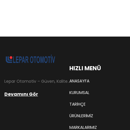
HIZLI MENÜ
ANASAYFA
Lepar Otomotiv – Güven, Kalite ve İstikrarın Adresi Lepar Otomotiv, Türkiye’nin otomotiv yedek parça sektöründe köklü bir geçmişe sahip, yenilikçi ve öncü firmalarından biridir. 1966 yılında Hüsnü Leblebici tarafından Tokat’ta mütevazı bir girişim olarak kurulan firmamız, ilk etapta Ford kamyonları, Ford Otosan minibüsleri ve Anadol marka araçların ünite ve yedek parçalarının satışını gerçekleştirerek sektöre adım atmıştır.
KURUMSAL
Devamını Gör
TARIHÇE
ÜRÜNLERİMİZ
MARKALARIMIZ