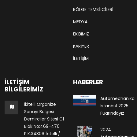
BÖLGE TEMSILCILERI
MEDYA
EKIBIMIZ
KARIYER
İLETİŞİM
İLETIŞIM
HABERLER
BILGILERIMIZ
Automechanika
İkitelli Organize
İstanbul 2025
Sanayi Bölgesi
Fuarındayız
Demirciler Sitesi G1
Blok No:469-470
2024
P.K:34306 İkitelli /