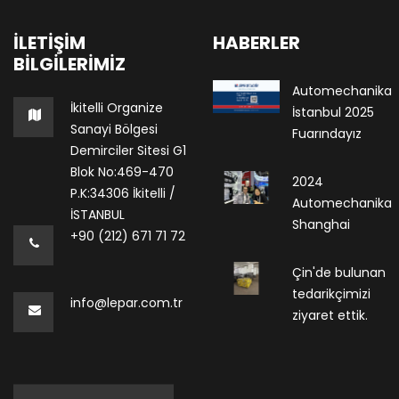
İLETIŞIM
HABERLER
BILGILERIMIZ
Automechanika
İkitelli Organize
İstanbul 2025
Sanayi Bölgesi
Fuarındayız
Demirciler Sitesi G1
Blok No:469-470
2024
P.K:34306 İkitelli /
Automechanika
İSTANBUL
Shanghai
+90 (212) 671 71 72
Çin'de bulunan
tedarikçimizi
info@lepar.com.tr
ziyaret ettik.