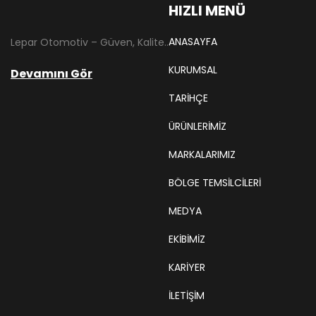
HIZLI MENÜ
ANASAYFA
Lepar Otomotiv – Güven, Kalite ve İstikrarın Adresi Lepar Otomotiv, Türkiye’nin otomotiv yedek parça sektöründe köklü bir geçmişe sahip, yenilikçi ve öncü firmalarından biridir. 1966 yılında Hüsnü Leblebici tarafından Tokat’ta mütevazı bir girişim olarak kurulan firmamız, ilk etapta Ford kamyonları, Ford Otosan minibüsleri ve Anadol marka araçların ünite ve yedek parçalarının satışını gerçekleştirerek sektöre adım atmıştır.
KURUMSAL
Devamını Gör
TARIHÇE
ÜRÜNLERİMİZ
MARKALARIMIZ
BÖLGE TEMSILCILERI
MEDYA
EKIBIMIZ
KARIYER
İLETİŞİM