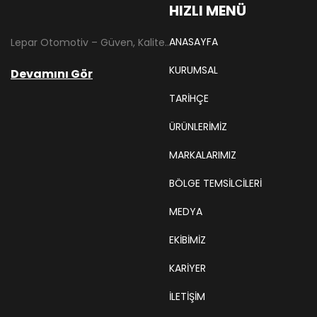
HIZLI MENÜ
ANASAYFA
Lepar Otomotiv – Güven, Kalite ve İstikrarın Adresi Lepar Otomotiv, Türkiye’nin otomotiv yedek parça sektöründe köklü bir geçmişe sahip, yenilikçi ve öncü firmalarından biridir. 1966 yılında Hüsnü Leblebici tarafından Tokat’ta mütevazı bir girişim olarak kurulan firmamız, ilk etapta Ford kamyonları, Ford Otosan minibüsleri ve Anadol marka araçların ünite ve yedek parçalarının satışını gerçekleştirerek sektöre adım atmıştır.
KURUMSAL
Devamını Gör
TARIHÇE
ÜRÜNLERİMİZ
MARKALARIMIZ
BÖLGE TEMSILCILERI
MEDYA
EKIBIMIZ
KARIYER
İLETİŞİM