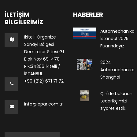
İLETIŞIM
HABERLER
BILGILERIMIZ
Automechanika
İkitelli Organize
İstanbul 2025
Sanayi Bölgesi
Fuarındayız
Demirciler Sitesi G1
Blok No:469-470
2024
P.K:34306 İkitelli /
Automechanika
İSTANBUL
Shanghai
+90 (212) 671 71 72
Çin'de bulunan
tedarikçimizi
info@lepar.com.tr
ziyaret ettik.