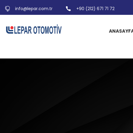
info@lepar.com.tr
+90 (212) 671 71 72
ANASAYF