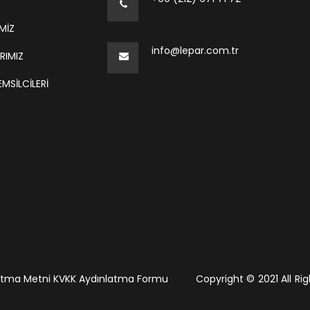
MİZ
info@lepar.com.tr
RIMIZ
MSILCILERI
atma Metni
KVKK Aydınlatma Formu
Copyright © 2021 All R