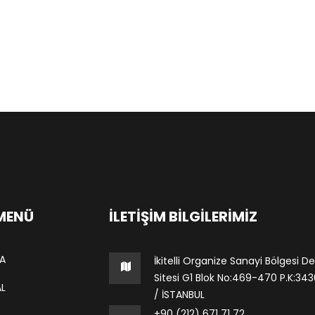
 MENÜ
İLETIŞIM BILGILERIMIZ
A
İkitelli Organize Sanayi Bölgesi De
Sitesi G1 Blok No:469-470 P.K:34306
L
/ İSTANBUL
+90 (212) 671 71 72