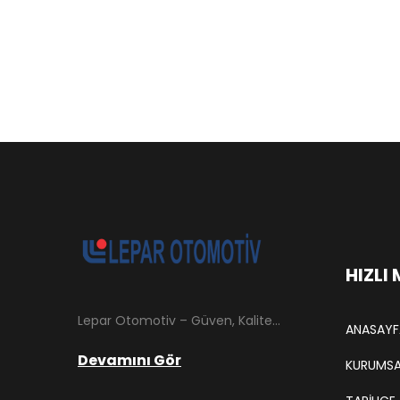
HIZLI
Lepar Otomotiv – Güven, Kalite ve İstikrarın Adresi Lepar Otomotiv, Türkiye’nin otomotiv yedek parça sektöründe köklü bir geçmişe sahip, yenilikçi ve öncü firmalarından biridir. 1966 yılında Hüsnü Leblebici tarafından Tokat’ta mütevazı bir girişim olarak kurulan firmamız, ilk etapta Ford kamyonları, Ford Otosan minibüsleri ve Anadol marka araçların ünite ve yedek parçalarının satışını gerçekleştirerek sektöre adım atmıştır.
ANASAYF
Devamını Gör
KURUMSA