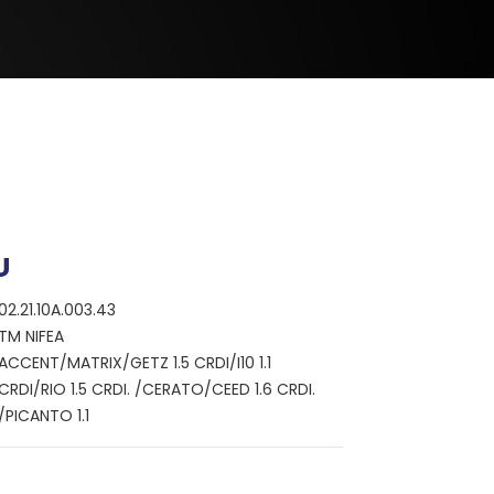
U
02.21.10A.003.43
TM NIFEA
ACCENT/MATRIX/GETZ 1.5 CRDI/I10 1.1
CRDI/RIO 1.5 CRDI. /CERATO/CEED 1.6 CRDI.
/PICANTO 1.1