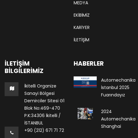
MEDYA
EKIBIMIZ
KARIYER
İLETİŞİM
İLETIŞIM
HABERLER
BILGILERIMIZ
Automechanika
İkitelli Organize
İstanbul 2025
Sanayi Bölgesi
Fuarındayız
Demirciler Sitesi G1
Blok No:469-470
2024
P.K:34306 İkitelli /
Automechanika
İSTANBUL
Shanghai
+90 (212) 671 71 72