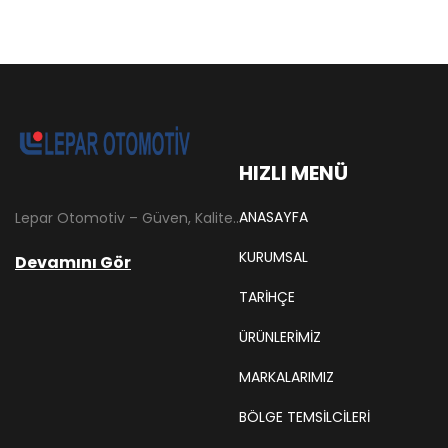
HIZLI MENÜ
ANASAYFA
Lepar Otomotiv – Güven, Kalite ve İstikrarın Adresi Lepar Otomotiv, Türkiye’nin otomotiv yedek parça sektöründe köklü bir geçmişe sahip, yenilikçi ve öncü firmalarından biridir. 1966 yılında Hüsnü Leblebici tarafından Tokat’ta mütevazı bir girişim olarak kurulan firmamız, ilk etapta Ford kamyonları, Ford Otosan minibüsleri ve Anadol marka araçların ünite ve yedek parçalarının satışını gerçekleştirerek sektöre adım atmıştır.
KURUMSAL
Devamını Gör
TARIHÇE
ÜRÜNLERİMİZ
MARKALARIMIZ
BÖLGE TEMSILCILERI